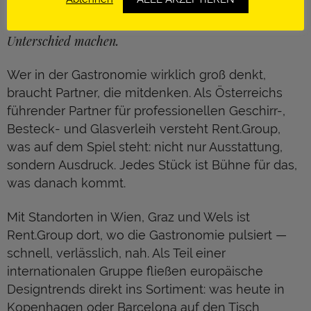
„Wir liefern nicht Geschirr. Wir liefern den ersten
Rent.Group Austria — Details, die den
Eindruck."
Unterschied machen.
Wer in der Gastronomie wirklich groß denkt,
braucht Partner, die mitdenken. Als Österreichs
führender Partner für professionellen Geschirr-,
Besteck- und Glasverleih versteht Rent.Group,
was auf dem Spiel steht: nicht nur Ausstattung,
sondern Ausdruck. Jedes Stück ist Bühne für das,
was danach kommt.
Mit Standorten in Wien, Graz und Wels ist
Rent.Group dort, wo die Gastronomie pulsiert —
schnell, verlässlich, nah. Als Teil einer
internationalen Gruppe fließen europäische
Designtrends direkt ins Sortiment: was heute in
Kopenhagen oder Barcelona auf den Tisch