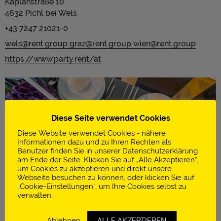
Kaplanstraße 10
4632 Pichl bei Wels
+43 7247 21021-0
wels@rent.group graz@rent.group wien@rent.group
https://www.party.rent/at
Diese Seite verwendet Cookies
Diese Website verwendet Cookies - nähere
Informationen dazu und zu Ihren Rechten als
Benutzer finden Sie in unserer Datenschutzerklärung
am Ende der Seite. Klicken Sie auf „Alle Akzeptieren“,
um Cookies zu akzeptieren und direkt unsere
Webseite besuchen zu können, oder klicken Sie auf
„Cookie-Einstellungen“, um Ihre Cookies selbst zu
verwalten.
Ablehnen
ALLE AKZEPTIEREN