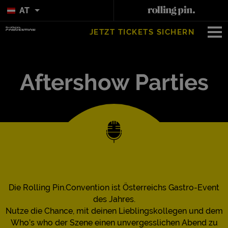
AT
JETZT TICKETS SICHERN
Aftershow Parties
Die Rolling Pin.Convention ist Österreichs Gastro-Event
des Jahres.
Nutze die Chance, mit deinen Lieblingskollegen und dem
Who’s who der Szene einen unvergesslichen Abend zu