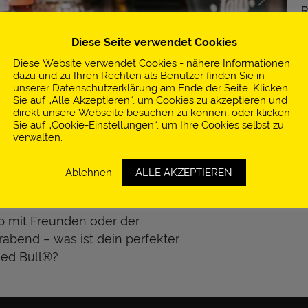
R
A
Diese Seite verwendet Cookies
5
Ö
Diese Website verwendet Cookies - nähere Informationen
dazu und zu Ihren Rechten als Benutzer finden Sie in
0
unserer Datenschutzerklärung am Ende der Seite. Klicken
Sie auf „Alle Akzeptieren“, um Cookies zu akzeptieren und
i
direkt unsere Webseite besuchen zu können, oder klicken
h
Sie auf „Cookie-Einstellungen“, um Ihre Cookies selbst zu
verwalten.
Ablehnen
ALLE AKZEPTIEREN
ip mit Freunden oder der
rabend – was ist dein perfekter
ed Bull®?