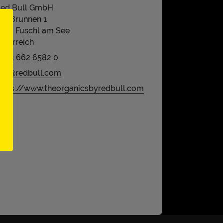
ed Bull GmbH
m Brunnen 1
330 Fuschl am See
sterreich
043 662 6582 0
nfo@redbull.com
ttps://www.theorganicsbyredbull.com