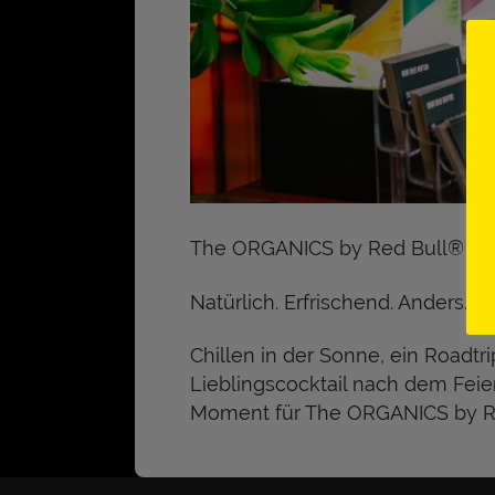
The ORGANICS by Red Bull®
Natürlich. Erfrischend. Anders.
Chillen in der Sonne, ein Roadtr
Lieblingscocktail nach dem Feie
Moment für The ORGANICS by R