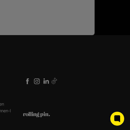
den
nnen-I