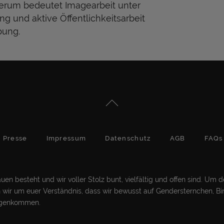
derum bedeutet Imagearbeit unter
g und aktive Öffentlichkeitsarbeit
bung.
Presse
Impressum
Datenschutz
AGB
FAQs
en besteht und wir voller Stolz bunt, vielfältig und offen sind. Um 
ten wir um euer Verständnis, dass wir bewusst auf Gendersternchen, Bi
gegenkommen.