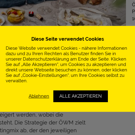
Ö
P
1
+
i
Diese Seite verwendet Cookies
h
Diese Website verwendet Cookies - nähere Informationen
dazu und zu Ihren Rechten als Benutzer finden Sie in
unserer Datenschutzerklärung am Ende der Seite. Klicken
Sie auf „Alle Akzeptieren“, um Cookies zu akzeptieren und
GmbH (ÖWM) ist eine
direkt unsere Webseite besuchen zu können, oder klicken
reichische Weinwirtschaft mit Sitz in
Sie auf „Cookie-Einstellungen“, um Ihre Cookies selbst zu
verwalten.
und unterstützt und koordiniert die
österreichischen Weinwirtschaft um
Ablehnen
ALLE AKZEPTIEREN
st es das Ziel, die Marktsegmente für
setzen. Der Export von
eigert werden, wobei die
eht. Die Strategie der ÖWM zielt
ngmix ab, der den jeweiligen