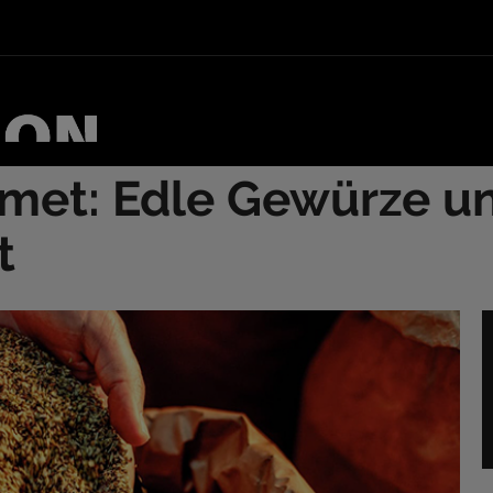
met: Edle Gewürze u
t