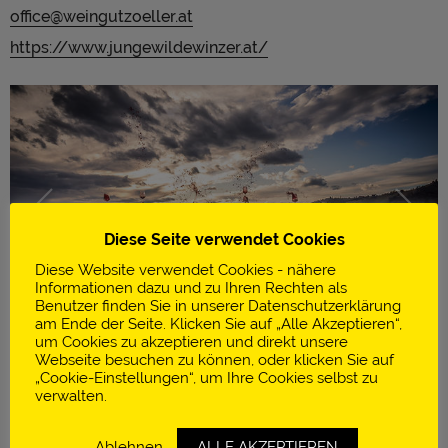
office@weingutzoeller.at
https://www.jungewildewinzer.at/
Diese Seite verwendet Cookies
Diese Website verwendet Cookies - nähere
Informationen dazu und zu Ihren Rechten als
Benutzer finden Sie in unserer Datenschutzerklärung
am Ende der Seite. Klicken Sie auf „Alle Akzeptieren“,
um Cookies zu akzeptieren und direkt unsere
Webseite besuchen zu können, oder klicken Sie auf
GEMEINSAME
„Cookie-Einstellungen“, um Ihre Cookies selbst zu
verwalten.
Ablehnen
ALLE AKZEPTIEREN