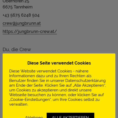
Oberhöfen 25
6675 Tannheim
+43 5675 6248 504
crew@jungbrunn.at
https://jungbrunn-crew.at/
Du, die Crew
und das Jungbrunn.
Diese Seite verwendet Cookies
Diese Website verwendet Cookies - nähere
Schön, dass du da bist.
Informationen dazu und zu Ihren Rechten als
Benutzer finden Sie in unserer Datenschutzerklärung
am Ende der Seite. Klicken Sie auf „Alle Akzeptieren“,
Wir suchen Menschen, die zu uns und zu unserer
um Cookies zu akzeptieren und direkt unsere
einzigartigen Philosophie passen. Wir bieten dir
Webseite besuchen zu können, oder klicken Sie auf
„Cookie-Einstellungen“, um Ihre Cookies selbst zu
einen ganz außergewöhnlichen Ort, an dem du
verwalten.
dich frei entfalten und entwickeln kannst. Hier im
Jungbrunn – unserem Gutzeitort.
Ablehnen
ALLE AKZEPTIEREN