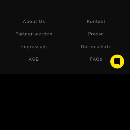
About Us
Kontakt
Partner werden
Presse
Impressum
Datenschutz
AGB
FAQs
Wer uns kennt, weiß, dass unser Team zu 80 % aus Frauen
besteht und wir voller Stolz bunt, vielfältig und offen sind. Um