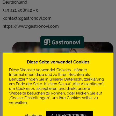
Deutschland
+49 421 408942 - 0
kontakt@gastronovi.com
https://www.gastronovi.com
Diese Seite verwendet Cookies
Diese Website verwendet Cookies - nähere
Informationen dazu und zu Ihren Rechten als
Benutzer finden Sie in unserer Datenschutzerklärung
am Ende der Seite. Klicken Sie auf „Alle Akzeptieren“,
um Cookies zu akzeptieren und direkt unsere
Webseite besuchen zu können, oder klicken Sie auf
„Cookie-Einstellungen“, um Ihre Cookies selbst zu
verwalten.
Gastronovi – 1x digitalisieren, 100x Zeit sparen Du
Ablehnen
ALLE AKZEPTIEREN