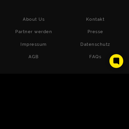
About Us
Kontakt
Partner werden
Presse
Impressum
Datenschutz
AGB
FAQs
Wer uns kennt, weiß, dass unser Team zu 80 % aus Frauen
besteht und wir voller Stolz bunt, vielfältig und offen sind. Um