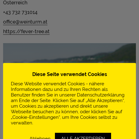
Österreich
+43 732 731014
office@weinturm.at
https://fever-tree.at
Diese Seite verwendet Cookies
Diese Website verwendet Cookies - nähere
Informationen dazu und zu Ihren Rechten als
Benutzer finden Sie in unserer Datenschutzerklärung
am Ende der Seite. Klicken Sie auf „Alle Akzeptieren“,
um Cookies zu akzeptieren und direkt unsere
Webseite besuchen zu können, oder klicken Sie auf
„Cookie-Einstellungen“, um Ihre Cookies selbst zu
verwalten.
Fever-Tree, die weltweite Nummer 1 der
Ablehnen
ALLE AKZEPTIEREN