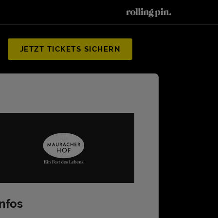
JETZT TICKETS SICHERN
H
Infos