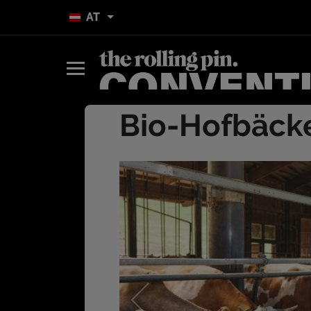
AT
Bio-Hofbäck