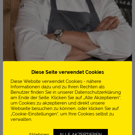
Diese Seite verwendet Cookies
Diese Website verwendet Cookies - nähere
Informationen dazu und zu Ihren Rechten als
Benutzer finden Sie in unserer Datenschutzerklärung
am Ende der Seite. Klicken Sie auf „Alle Akzeptieren“,
um Cookies zu akzeptieren und direkt unsere
Infos
Webseite besuchen zu können, oder klicken Sie auf
„Cookie-Einstellungen“, um Ihre Cookies selbst zu
Restaurant Gamskogelhütte
verwalten.
Katschberg | Österreich
Ablehnen
ALLE AKZEPTIEREN