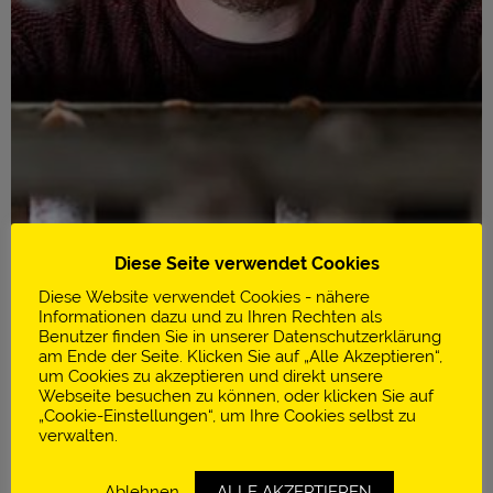
Diese Seite verwendet Cookies
Diese Website verwendet Cookies - nähere
Informationen dazu und zu Ihren Rechten als
Benutzer finden Sie in unserer Datenschutzerklärung
am Ende der Seite. Klicken Sie auf „Alle Akzeptieren“,
um Cookies zu akzeptieren und direkt unsere
Infos
Webseite besuchen zu können, oder klicken Sie auf
„Cookie-Einstellungen“, um Ihre Cookies selbst zu
Thomabauer
verwalten.
Prambachkirchen | Österreich
Ablehnen
ALLE AKZEPTIEREN