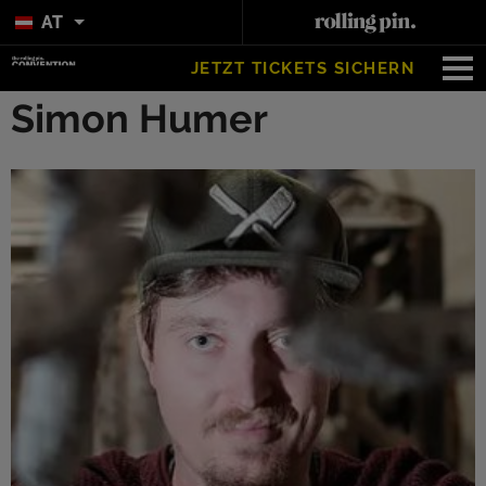
AT
JETZT TICKETS SICHERN
Simon Humer