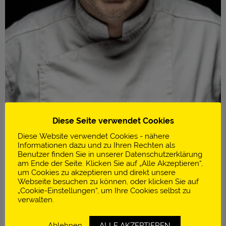
Diese Seite verwendet Cookies
Diese Website verwendet Cookies - nähere
Informationen dazu und zu Ihren Rechten als
Benutzer finden Sie in unserer Datenschutzerklärung
am Ende der Seite. Klicken Sie auf „Alle Akzeptieren“,
um Cookies zu akzeptieren und direkt unsere
Infos
Webseite besuchen zu können, oder klicken Sie auf
„Cookie-Einstellungen“, um Ihre Cookies selbst zu
Graanmarkt 13
verwalten.
Antwerpen | Belgien
Ablehnen
ALLE AKZEPTIEREN