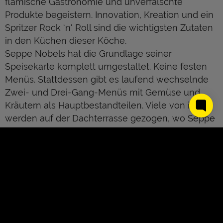
flämische Gastronomie und unverfälschte
Produkte begeistern. Innovation, Kreation und ein
Spritzer Rock ‘n‘ Roll sind die wichtigsten Zutaten
in den Küchen dieser Köche.
Seppe Nobels hat die Grundlage seiner
Speisekarte komplett umgestaltet. Keine festen
Menüs. Stattdessen gibt es laufend wechselnde
Zwei- und Drei-Gang-Menüs mit Gemüse und
Kräutern als Hauptbestandteilen. Viele von ihnen
werden auf der Dachterrasse gezogen, wo Seppe
auch seine Bienenstöcke stehen hat.Die Flanders
Kitchen Rebels vereinen 22 Spitzenköche unter 35
Jahren, die sich für flämische Gastronomie und
unverfälschte Produkte begeistern. Innovation,
Kreation und ein Spritzer Rock ‘n‘ Roll sind die
wichtigsten Zutaten in den Küchen dieser Köche.
Seppe Nobels hat die Grundlage seiner
Speisekarte komplett umgestaltet. Keine festen
About Us
Kontakt