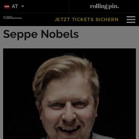
AT
JETZT TICKETS SICHERN
Seppe Nobels