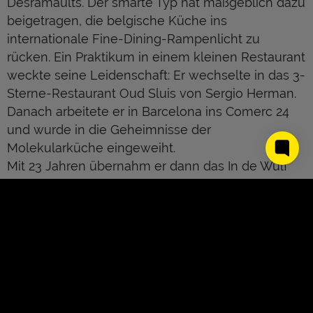
Desramaults. Der smarte Typ hat maßgeblich dazu
beigetragen, die belgische Küche ins
internationale Fine-Dining-Rampenlicht zu
rücken. Ein Praktikum in einem kleinen Restaurant
weckte seine Leidenschaft: Er wechselte in das 3-
Sterne-Restaurant Oud Sluis von Sergio Herman.
Danach arbeitete er in Barcelona ins Comerc 24
und wurde in die Geheimnisse der
Molekularküche eingeweiht.
Mit 23 Jahren übernahm er dann das In de Wulf
seiner Mutter und kehrte zurück nach Flandern.
Seinen ersten Stern bekam er mit gerade einmal
25 Jahren – als jüngster Koch Belgiens. Wenn
man seine Arbeit heute schon kategorisieren
muss, dann gehört sein Restaurant In de Wulf
definitiv in eine Reihe mit dem noma und dem
Oud Sluis. Desramaults Küche ist vielleicht nicht
so durchkomponiert oder kompliziert aufgebaut
About Us
Kontakt