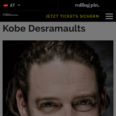
AT
JETZT TICKETS SICHERN
Kobe Desramaults