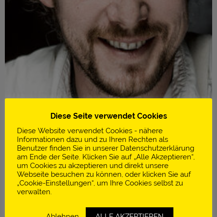
Diese Seite verwendet Cookies
Diese Website verwendet Cookies - nähere
Informationen dazu und zu Ihren Rechten als
Benutzer finden Sie in unserer Datenschutzerklärung
am Ende der Seite. Klicken Sie auf „Alle Akzeptieren“,
um Cookies zu akzeptieren und direkt unsere
Infos
Webseite besuchen zu können, oder klicken Sie auf
„Cookie-Einstellungen“, um Ihre Cookies selbst zu
In de Wulf
verwalten.
Dranouter | Belgien
Ablehnen
ALLE AKZEPTIEREN