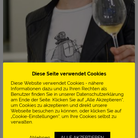
Diese Seite verwendet Cookies
Diese Website verwendet Cookies - nähere
Informationen dazu und zu Ihren Rechten als
Benutzer finden Sie in unserer Datenschutzerklärung
am Ende der Seite. Klicken Sie auf „Alle Akzeptieren“,
um Cookies zu akzeptieren und direkt unsere
Infos
Webseite besuchen zu können, oder klicken Sie auf
„Cookie-Einstellungen“, um Ihre Cookies selbst zu
Restaurant Oak 107 Smokehouse
verwalten.
Wien | Österreich
Ablehnen
ALLE AKZEPTIEREN