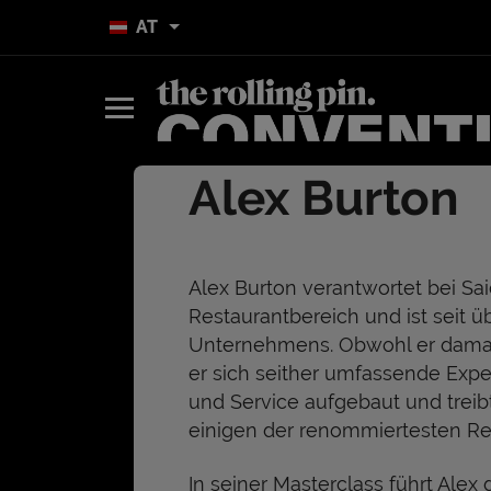
AT
Alex Burton
Alex
Burton
verantwortet bei Sa
Restaurantbereich und ist seit ü
Unternehmens. Obwohl er damals
er sich seither umfassende Expe
und Service aufgebaut und treib
einigen der renommiertesten Res
In seiner Masterclass führt
Alex
d