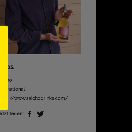
Infos
aicho
nternational
ttps://www.saichodrinks.com/
etzt teilen: