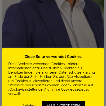
Diese Seite verwendet Cookies
Diese Website verwendet Cookies - nähere
Informationen dazu und zu Ihren Rechten als
Benutzer finden Sie in unserer Datenschutzerklärung
am Ende der Seite. Klicken Sie auf „Alle Akzeptieren“,
um Cookies zu akzeptieren und direkt unsere
Infos
Webseite besuchen zu können, oder klicken Sie auf
„Cookie-Einstellungen“, um Ihre Cookies selbst zu
Morandell
verwalten.
International
Ablehnen
ALLE AKZEPTIEREN