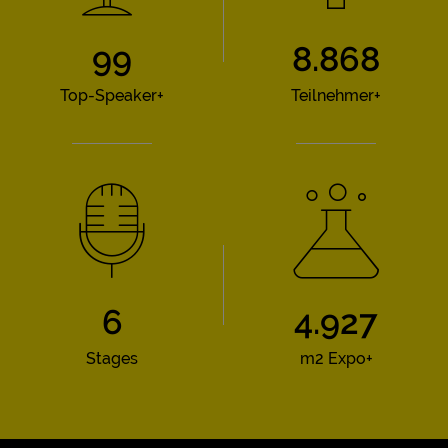
100
9.000
Top-Speaker+
Teilnehmer+
6
5.000
Stages
m2 Expo+