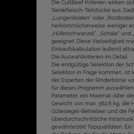
Die CultBeef Kriterien wirken sich
Siedefleisch-Teilstücke aus. Dad
„Lungenbraten“ oder „Rostbrate
herkömmlicherweise weniger edle
„Hüferschwanzel“, „Schale“ und „
geeignet. Diese Vielseitigkeit m
Einkaufskalkulation äußerst attrak
Die Auswahlkriterien im Detail
Die endgültige Selektion der Sch
Selektion in Frage kommen, ist
der Experten der Rinderbörse vo
für dieses Programm auswählen. 
Parameter: ein Maximal-Alter de
Gewicht von max. 362,6 kg, die 
Gütesiegel-Betrieben und die Fet
überdurchschnittliche intramus
gewährleistet Topqualitäten. Ein