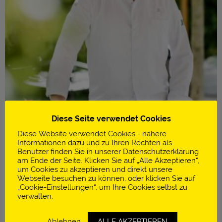
Diese Seite verwendet Cookies
Diese Website verwendet Cookies - nähere
Informationen dazu und zu Ihren Rechten als
Benutzer finden Sie in unserer Datenschutzerklärung
am Ende der Seite. Klicken Sie auf „Alle Akzeptieren“,
um Cookies zu akzeptieren und direkt unsere
Infos
Webseite besuchen zu können, oder klicken Sie auf
„Cookie-Einstellungen“, um Ihre Cookies selbst zu
Restaurant Landhaus Bacher
verwalten.
2 Michelin-Sterne
Ablehnen
ALLE AKZEPTIEREN