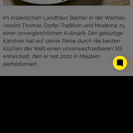
Im malerischen Landhaus Bacher in der Wachau
vereint Thomas Dorfer Tradition und Moderne zu
einer unvergleichlichen Kulinarik. Der gebürtige
Kärntner hat auf seiner Reise durch die besten
Küchen der Welt einen unverwechselbaren Stil
entwickelt, den er seit 2002 in Mautern
perfektioniert.
Zusammen mit seiner Frau Susanne und
Schwiegermutter (sowie Spitzenköchin) Lisl
Wagner-Bacher führt er das Traditionshaus mit
einer Mischung aus Innovation und
Bodenständigkeit. Dorfers Gerichte, wie sein
berühmtes Kalbsbeuscherl, erzählen von
regionaler Verbundenheit und kreativer Finesse.
About Us
Kontakt