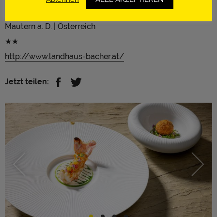
19 Gault&Millau-Punkte
2009: Koch des Jahres von Gault&Millau
Mautern a. D. | Österreich
★★
http://www.landhaus-bacher.at/
Jetzt teilen: