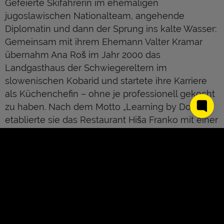
Gefeierte Skifahrerin im ehemaligen
jugoslawischen Nationalteam, angehende
Diplomatin und dann der Sprung ins kalte Wasser:
Gemeinsam mit ihrem Ehemann Valter Kramar
übernahm Ana Roš im Jahr 2000 das
Landgasthaus der Schwiegereltern im
slowenischen Kobarid und startete ihre Karriere
als Küchenchefin – ohne je professionell gekocht
zu haben. Nach dem Motto „Learning by Doing“
etablierte sie das Restaurant Hiša Franko mit einer
produktfokussierten Regionalküche zur
FineDining-Destination. Die autoditakte
Küchenfee Ana Roš macht ihrem Land und ihrer
Zunft heute alle Ehre. Mit dem Award als Best
Female Chef 2017 zeigt die 44-Jährige wie
hochkarätig die slowenische Küche schmeckt.
Neben ihrer Hingabe und Leidenschaft für die
regionale slowenische Küche ist Ana Roš auch
About Us
Kontakt