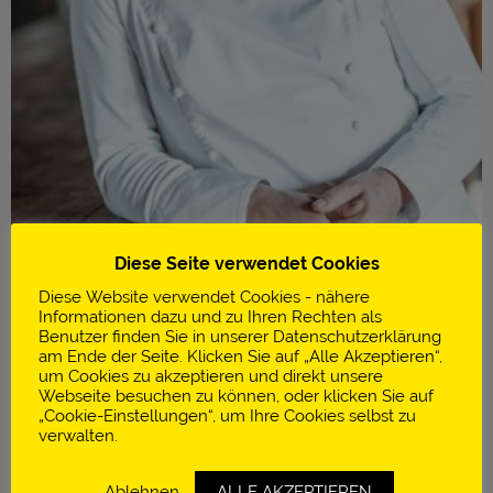
Diese Seite verwendet Cookies
Diese Website verwendet Cookies - nähere
Informationen dazu und zu Ihren Rechten als
Benutzer finden Sie in unserer Datenschutzerklärung
am Ende der Seite. Klicken Sie auf „Alle Akzeptieren“,
um Cookies zu akzeptieren und direkt unsere
Infos
Webseite besuchen zu können, oder klicken Sie auf
„Cookie-Einstellungen“, um Ihre Cookies selbst zu
Hiša Franko
verwalten.
Best Female Chef 2017
Ablehnen
ALLE AKZEPTIEREN