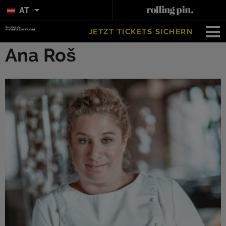
AT
JETZT TICKETS SICHERN
Ana Roš