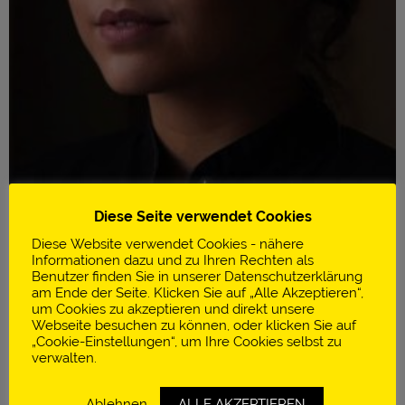
Diese Seite verwendet Cookies
Diese Website verwendet Cookies - nähere
Informationen dazu und zu Ihren Rechten als
Benutzer finden Sie in unserer Datenschutzerklärung
am Ende der Seite. Klicken Sie auf „Alle Akzeptieren“,
um Cookies zu akzeptieren und direkt unsere
Infos
Webseite besuchen zu können, oder klicken Sie auf
„Cookie-Einstellungen“, um Ihre Cookies selbst zu
Bija Dining
verwalten.
Patissière des Jahres 2023
Ablehnen
ALLE AKZEPTIEREN