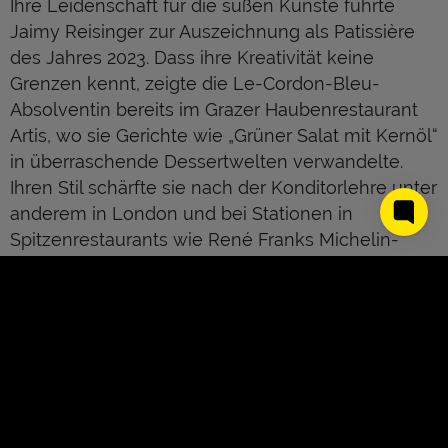
Ihre Leidenschaft für die süßen Künste führte
Jaimy Reisinger zur Auszeichnung als Patissière
des Jahres 2023. Dass ihre Kreativität keine
Grenzen kennt, zeigte die Le-Cordon-Bleu-
Absolventin bereits im Grazer Haubenrestaurant
Artis, wo sie Gerichte wie „Grüner Salat mit Kernöl“
in überraschende Dessertwelten verwandelte.
Ihren Stil schärfte sie nach der Konditorlehre unter
anderem in London und bei Stationen in
Spitzenrestaurants wie René Franks Michelin-
besterntem Coda, bevor sie im Artis und später im
Gourmet-Restaurant Hubert Wallner am
Wörthersee ihre unverwechselbare Handschrift
hinterließ. Mit Kuliktiv setzt sie gemeinsam mit
drei Powerfrauen ein starkes Zeichen für
Zusammenhalt in der Branche. Ihr neuestes
Kapitel heißt BIJA: ein dessert-inspiriertes Fine-
Dining-Konzept, das klassische Menüfolgen
About Us
Kontakt